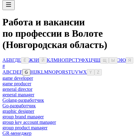
Работа и вакансии
по профессии в Волоте
(Новгородская область)
А
Б
В
Г
Д
Е
Ж
З
И
К
Л
М
Н
О
П
Р
С
Т
У
Ф
Х
Ц
Ч
Ш
Э
Ю
Ё
Й
Щ
Ы
Я
#
A
B
C
D
E
F
H
I
J
K
L
M
N
O
P
Q
R
S
T
U
V
W
X
G
Y
Z
game developer
game producer
general director
general manager
Golang-разработчик
Go-разработчик
graphic designer
group brand manager
group key account manager
group product manager
GR-менеджер